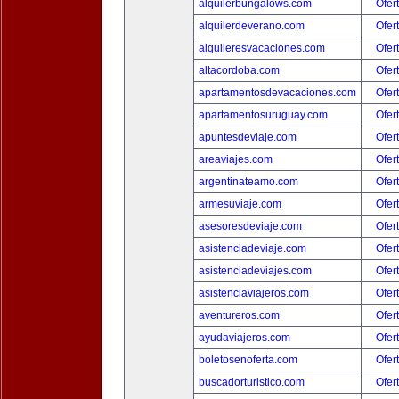
alquilerbungalows.com
Ofer
alquilerdeverano.com
Ofer
alquileresvacaciones.com
Ofer
altacordoba.com
Ofer
apartamentosdevacaciones.com
Ofer
apartamentosuruguay.com
Ofer
apuntesdeviaje.com
Ofer
areaviajes.com
Ofer
argentinateamo.com
Ofer
armesuviaje.com
Ofer
asesoresdeviaje.com
Ofer
asistenciadeviaje.com
Ofer
asistenciadeviajes.com
Ofer
asistenciaviajeros.com
Ofer
aventureros.com
Ofer
ayudaviajeros.com
Ofer
boletosenoferta.com
Ofer
buscadorturistico.com
Ofer