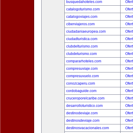
busquedahoteles.com
Ofer
catalogoturismo.com
Ofer
catalogoviajes.com
Ofer
ciberviajeros.com
Ofer
ciudadaniaeuropea.com
Ofer
ciudadturistica.com
Ofer
clubdelturismo.com
Ofer
clubdeturismo.com
Ofer
compararhoteles.com
Ofer
compresuviaje.com
Ofer
compresuvuelo.com
Ofer
conozcaperu.com
Ofer
cordobaguide.com
Ofer
cruceroporelcaribe.com
Ofer
desarrolloturistico.com
Ofer
destinodeviaje.com
Ofer
destinosdeviaje.com
Ofer
destinosvacacionales.com
Ofer