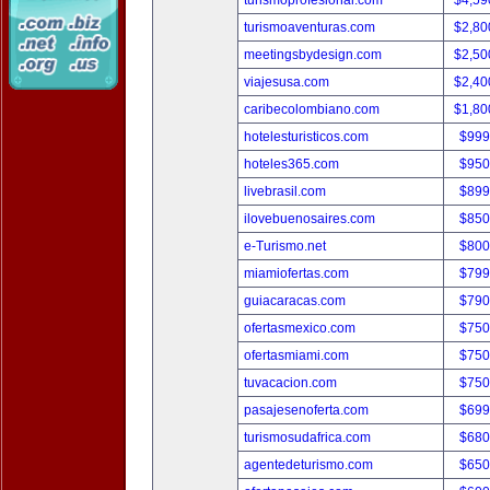
turismoprofesional.com
$4,59
turismoaventuras.com
$2,80
meetingsbydesign.com
$2,50
viajesusa.com
$2,40
caribecolombiano.com
$1,80
hotelesturisticos.com
$999
hoteles365.com
$950
livebrasil.com
$899
ilovebuenosaires.com
$850
e-Turismo.net
$800
miamiofertas.com
$799
guiacaracas.com
$790
ofertasmexico.com
$750
ofertasmiami.com
$750
tuvacacion.com
$750
pasajesenoferta.com
$699
turismosudafrica.com
$680
agentedeturismo.com
$650