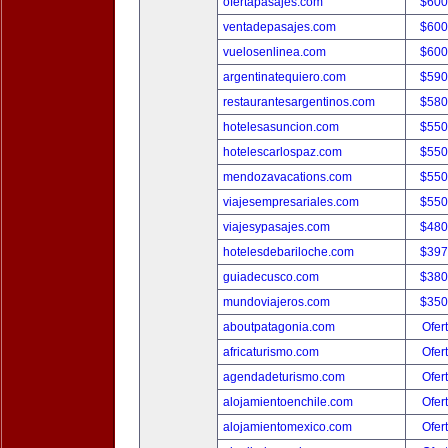
ofertapasajes.com
$600
ventadepasajes.com
$600
vuelosenlinea.com
$600
argentinatequiero.com
$590
restaurantesargentinos.com
$580
hotelesasuncion.com
$550
hotelescarlospaz.com
$550
mendozavacations.com
$550
viajesempresariales.com
$550
viajesypasajes.com
$480
hotelesdebariloche.com
$397
guiadecusco.com
$380
mundoviajeros.com
$350
aboutpatagonia.com
Ofer
africaturismo.com
Ofer
agendadeturismo.com
Ofer
alojamientoenchile.com
Ofer
alojamientomexico.com
Ofer