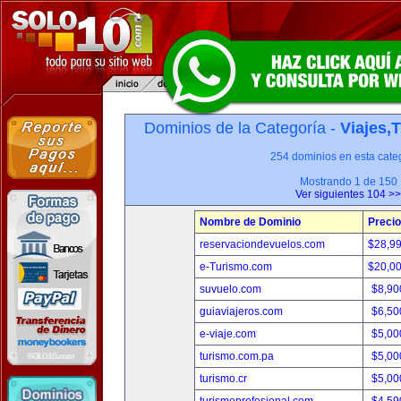
Dominios de la Categoría -
Viajes,
254 dominios en esta categ
Mostrando 1 de 150
Ver siguientes 104 >>
Nombre de Dominio
Precio
reservaciondevuelos.com
$28,9
e-Turismo.com
$20,0
suvuelo.com
$8,90
guiaviajeros.com
$6,50
e-viaje.com
$5,00
turismo.com.pa
$5,00
turismo.cr
$5,00