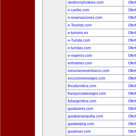
destinosyhoteles.com
Ofer
e-caribe.com
Ofer
e-reservaciones.com
Ofer
e-Tourists.com
Ofer
e-turismo.es
Ofer
e-Turista.com
Ofer
e-turistas.com
Ofer
e-viajeros.com
Ofer
enhoteles.com
Ofer
excursionesenbarco.com
Ofer
excursionesviajes.com
Ofer
fincaturistica.com
Ofer
franquiciadeviajes.com
Ofer
fullargentina.com
Ofer
guiabaires.com
Ofer
guiabarranquilla.com
Ofer
guiabeijing.com
Ofer
guiabsas.com
Ofer