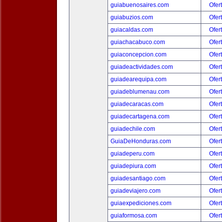
guiabuenosaires.com
Ofer
guiabuzios.com
Ofer
guiacaldas.com
Ofer
guiachacabuco.com
Ofer
guiaconcepcion.com
Ofer
guiadeactividades.com
Ofer
guiadearequipa.com
Ofer
guiadeblumenau.com
Ofer
guiadecaracas.com
Ofer
guiadecartagena.com
Ofer
guiadechile.com
Ofer
GuiaDeHonduras.com
Ofer
guiadeperu.com
Ofer
guiadepiura.com
Ofer
guiadesantiago.com
Ofer
guiadeviajero.com
Ofer
guiaexpediciones.com
Ofer
guiaformosa.com
Ofer