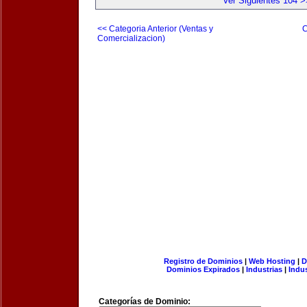
Ver Siguientes 104 >
<< Categoria Anterior (Ventas y
C
Comercializacion)
Registro de Dominios
|
Web Hosting
|
D
Dominios Expirados
|
Industrias
|
Indu
Categorías de Dominio: