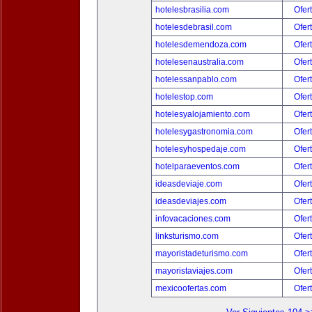
hotelesbrasilia.com
Ofer
hotelesdebrasil.com
Ofer
hotelesdemendoza.com
Ofer
hotelesenaustralia.com
Ofer
hotelessanpablo.com
Ofer
hotelestop.com
Ofer
hotelesyalojamiento.com
Ofer
hotelesygastronomia.com
Ofer
hotelesyhospedaje.com
Ofer
hotelparaeventos.com
Ofer
ideasdeviaje.com
Ofer
ideasdeviajes.com
Ofer
infovacaciones.com
Ofer
linksturismo.com
Ofer
mayoristadeturismo.com
Ofer
mayoristaviajes.com
Ofer
mexicoofertas.com
Ofer