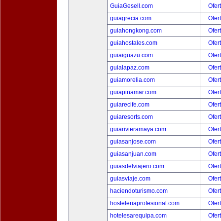
GuiaGesell.com
Ofer
guiagrecia.com
Ofer
guiahongkong.com
Ofer
guiahostales.com
Ofer
guiaiguazu.com
Ofer
guialapaz.com
Ofer
guiamorelia.com
Ofer
guiapinamar.com
Ofer
guiarecife.com
Ofer
guiaresorts.com
Ofer
guiarivieramaya.com
Ofer
guiasanjose.com
Ofer
guiasanjuan.com
Ofer
guiasdelviajero.com
Ofer
guiasviaje.com
Ofer
haciendoturismo.com
Ofer
hosteleriaprofesional.com
Ofer
hotelesarequipa.com
Ofer