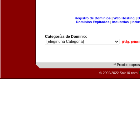
Registro de Dominios
|
Web Hosting
|
D
Dominios Expirados
|
Industrias
|
Indu
Categorías de Dominio:
[Pág. princi
** Precios expre
© 2002/2022 Solo10.com