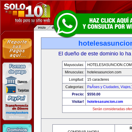
hotelesasuncio
El dueño de este dominio lo ha
Mayusculas:
HOTELESASUNCION.COM
Minusculas:
hotelesasuncion.com
Longitud:
15 caracteres
Categorias:
PaÃ­ses y Ciudades
,
Viajes
Precio:
$550.00
Visitar!
hotelesasuncion.com
Serán consideradas ofer
R