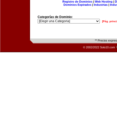
Registro de Dominios
|
Web Hosting
|
D
Dominios Expirados
|
Industrias
|
Indu
Categorías de Dominio:
[Pág. princi
** Precios expre
© 2002/2022 Solo10.com