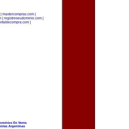
|
mastercompras.com
|
m
|
registreseudominio.com
|
ortaldecompra.com
|
ominios En Venta
strias Argentinas