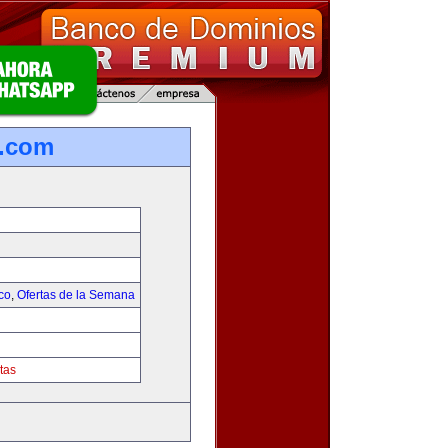
s.com
co
,
Ofertas de la Semana
tas