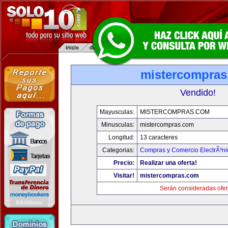
mistercompra
Vendido!
Mayusculas:
MISTERCOMPRAS.COM
Minusculas:
mistercompras.com
Longitud:
13 caracteres
Categorias:
Compras y Comercio ElectrÃ³ni
Precio:
Realizar una oferta!
Visitar!
mistercompras.com
Serán consideradas ofer