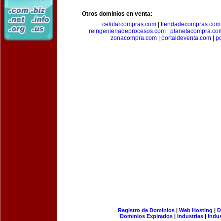
Otros dominios en venta:
celularcompras.com
|
tiendadecompras.com
reingenieriadeprocesos.com
|
planetacompra.co
zonacompra.com
|
portaldeventa.com
|
p
Registro de Dominios
|
Web Hosting
|
D
Dominios Expirados
|
Industrias
|
Indu