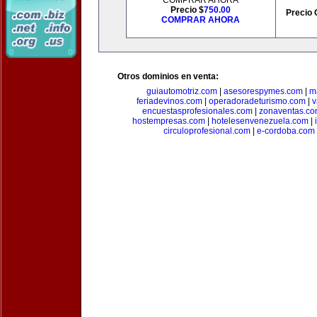
COMPRAR AHORA
Precio $
750.00
Precio 
COMPRAR AHORA
Otros dominios en venta:
guiautomotriz.com
|
asesorespymes.com
|
m
feriadevinos.com
|
operadoradeturismo.com
|
v
encuestasprofesionales.com
|
zonaventas.c
hostempresas.com
|
hotelesenvenezuela.com
|
circuloprofesional.com
|
e-cordoba.com