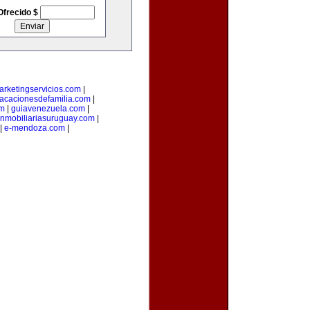
Ofrecido $
arketingservicios.com
|
acacionesdefamilia.com
|
om
|
guiavenezuela.com
|
inmobiliariasuruguay.com
|
|
e-mendoza.com
|