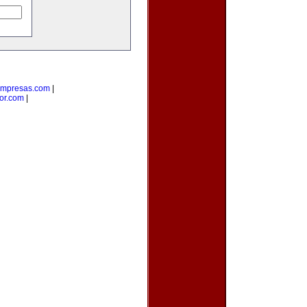
empresas.com
|
or.com
|