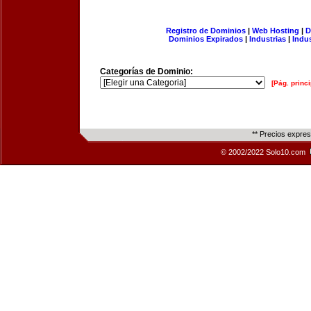
Registro de Dominios
|
Web Hosting
|
D
Dominios Expirados
|
Industrias
|
Indu
Categorías de Dominio:
[Pág. princi
** Precios expre
© 2002/2022 Solo10.com