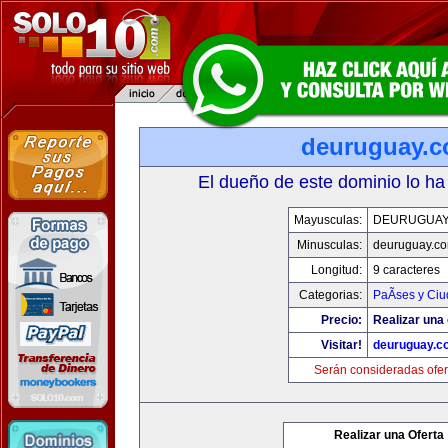
deuruguay.
El dueño de este dominio lo ha
Mayusculas:
DEURUGUAY
Minusculas:
deuruguay.c
Longitud:
9 caracteres
Categorias:
PaÃ­ses y Ci
Precio:
Realizar una 
Visitar!
deuruguay.c
Serán consideradas ofer
Realizar una Oferta