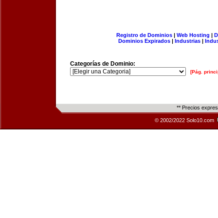
Registro de Dominios
|
Web Hosting
|
D
Dominios Expirados
|
Industrias
|
Indu
Categorías de Dominio:
[Pág. princi
** Precios expre
© 2002/2022 Solo10.com